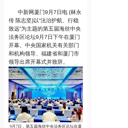
中心动态
ꁕ
中新网厦门
9
月
7
日电
(
林永
理事风采
传 陈志坚
)
以
“
法治护航、行稳
致远
”
为主题的第五届海丝中央
艺术馆
法务区论坛
9
月
7
日下午在厦门
开幕。中央国家机关有关部门
和机构领导、福建省和厦门市
领导出席开幕式并致辞。
9月7日，第五届海丝中央法务区论坛在厦