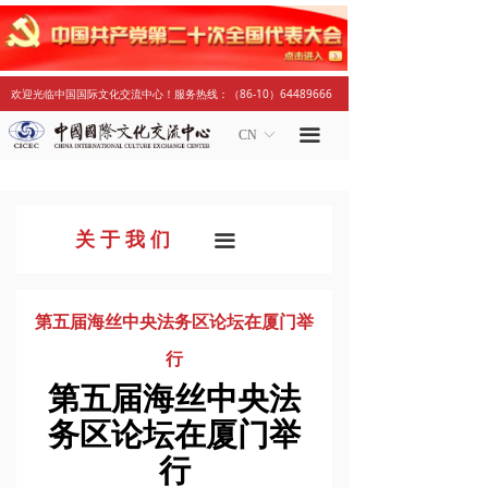
首页
中心简介
关于我们
领导关怀
欢迎光临中国国际文化交流中心！服务热线：（86-10）64489666
历史回顾
中心简介
ꁕ
끀
CN
ꀅ
理事会
领导关怀
ꁕ
中心章程
历史回顾
ꁕ
关 于 我 们
끀
联系我们
理事会
ꁕ
中心章程
ꁕ
第五届海丝中央法务区论坛在厦门举
行
联系我们
ꁕ
第五届海丝中央法
新闻动态
务区论坛在厦门举
行
行业新闻
ꁕ