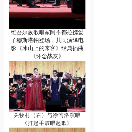
维吾尔族歌唱家阿不都拉携爱
子穆斯塔帕登场，共同演绎电
影《冰山上的来客》经典插曲
《怀念战友》
关牧村（右）与徐莺洛演唱
《打起手鼓唱起歌》