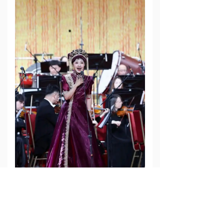
“
彝族歌后
”
曲比阿乌首次登上北
京新春音乐会的舞台，献唱
《情深谊长》