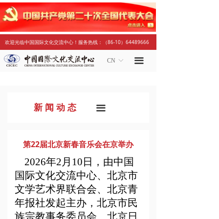
首页
行业新闻
关于我们
中心动态
欢迎光临中国国际文化交流中心！服务热线：（86-10）64489666
研究院动态
中心简介
ꁕ
끀
CN
ꀅ
领导关怀
ꁕ
历史回顾
ꁕ
新 闻 动 态
끀
理事会
ꁕ
中心章程
ꁕ
第22届北京新春音乐会在京举办
2026年2月10日，由中国
联系我们
ꁕ
国际文化交流中心、北京市
新闻动态
文学艺术界联合会、北京青
年报社发起主办，北京市民
行业新闻
ꁕ
族宗教事务委员会、北京日