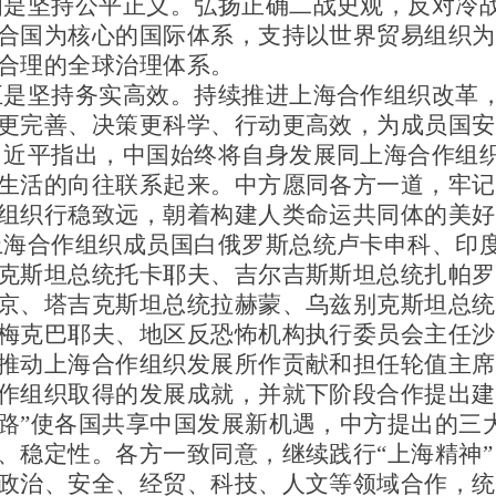
四是坚持公平正义。弘扬正确二战史观，反对冷
合国为核心的国际体系，支持以世界贸易组织为
合理的全球治理体系。
五是坚持务实高效。持续推进上海合作组织改革
更完善、决策更科学、行动更高效，为成员国安
习近平指出，中国始终将自身发展同上海合作组
生活的向往联系起来。中方愿同各方一道，牢记
组织行稳致远，朝着构建人类命运共同体的美好
上海合作组织成员国白俄罗斯总统卢卡申科、印
克斯坦总统托卡耶夫、吉尔吉斯斯坦总统扎帕罗
京、塔吉克斯坦总统拉赫蒙、乌兹别克斯坦总统
梅克巴耶夫、地区反恐怖机构执行委员会主任沙
推动上海合作组织发展所作贡献和担任轮值主席
作组织取得的发展成就，并就下阶段合作提出建
路”使各国共享中国发展新机遇，中方提出的三
、稳定性。各方一致同意，继续践行“上海精神
政治、安全、经贸、科技、人文等领域合作，统