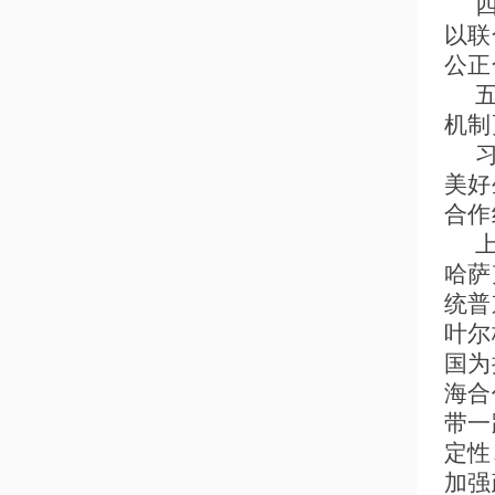
以联
公正
机制
美好
合作
哈萨
统普
叶尔
国为
海合
带一
定性
加强