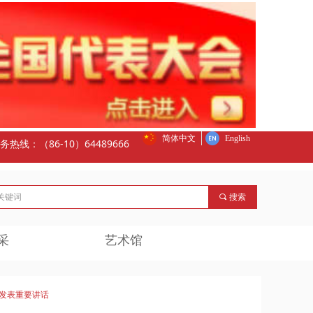
简体中文
English
务热线：（86-10）64489666
끠
搜索
采
艺术馆
发表重要讲话