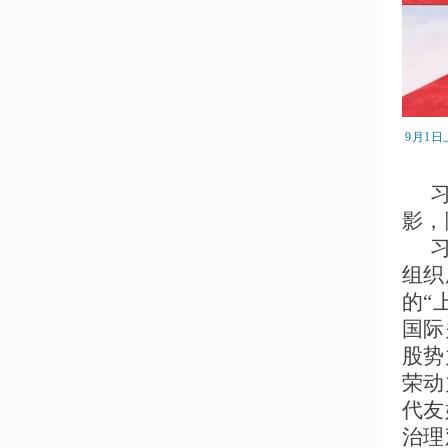
9月1
影，
组织
的“
国际
股势
荣动
代友
治理